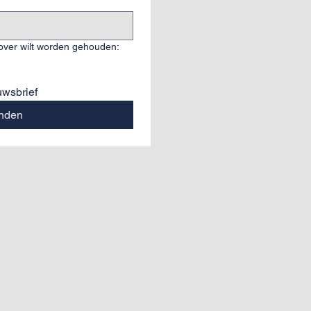
over wilt worden gehouden:
euwsbrief
nden