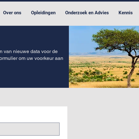
Over ons
Opleidingen
Onderzoek en Advies
Kennis
n van nieuwe data voor de
ormulier om uw voorkeur aan