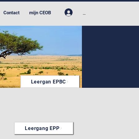
_
Contact
mijn CEOB
Leergan EPBC
Leergang EPP