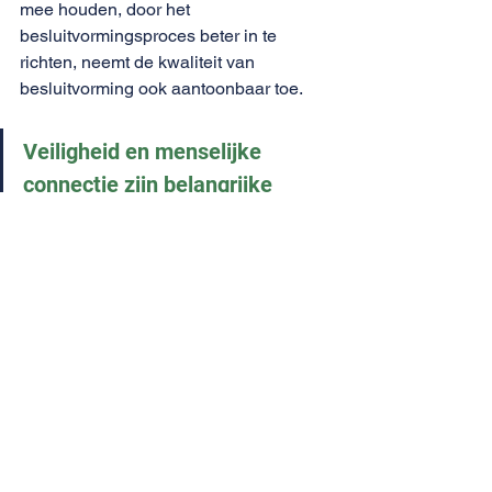
mee houden, door het 
besluitvormingsproces beter in te 
richten, neemt de kwaliteit van 
besluitvorming ook aantoonbaar toe.
Veiligheid en menselijke 
connectie zijn belangrijke 
mechanismen om gemotiveerd 
redeneren te doorbreken
Onmogelijke gesprekken 
voeren
De mate waarin iemand gemotiveerd 
redeneert, wordt bepaald door de 
kracht van de onderliggende motivatie. 