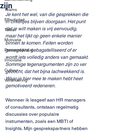
zijn
Teams
Je kent het wel, van die gesprekken die 
Effectiviteit
in cirkeltjes blijven doorgaan. Het punt 
dat je wilt maken is vrij eenvoudig, 
Talent
maar het lijkt op geen enkele manier 
Motivatie
binnen te komen. Feiten worden 
genegeerd, gebagatelliseerd of er 
Persoonlijkheid
wordt iets volledig anders van gemaakt. 
Innovatie
Sommige tegenargumenten zijn zo ver 
Cultuur
gezocht, dat het bijna lachwekkend is. 
Waar je hier mee te maken hebt heet 
Verandering
gemotiveerd redeneren.
Wanneer ik lesgeef aan HR managers 
of consultants, ontstaan regelmatig 
discussies over populaire 
instrumenten, zoals een MBTI of 
Insights. Mijn gesprekspartners hebben 