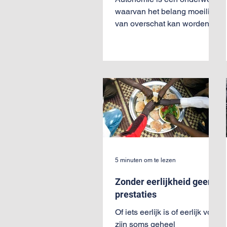
waarvan het belang moeilijk
van overschat kan worden.
De mate waarin
medewerkers autonomie
ervaren blijkt...
5 minuten om te lezen
Zonder eerlijkheid geen
prestaties
Of iets eerlijk is of eerlijk voelt
zijn soms geheel