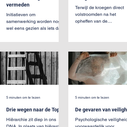
psyc
vermeden
Terwijl de kroegen direct
volstroomden na het
Initiatieven om
opheffen van de
samenwerking worden nog
maatregelen, blijken veel
wel eens gezien als iets dat
mensen terughoudend te z
“er bij” moet, bovenop het
om terug naar kantoor...
vele andere werk. Een artikel
over waarom...
5 minuten om te lezen
5 minuten om te lezen
Drie wegen naar de Top
De gevaren van veilig
Hiërarchie zit diep in ons
Psychologische veiligheid
DNA. In plaats van hiërarchie
voorwaardelijk voor