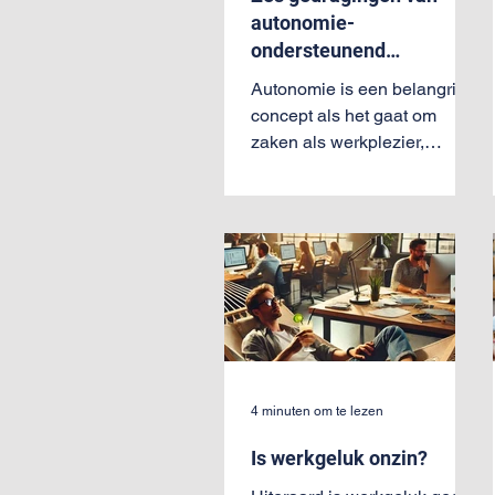
autonomie-
ondersteunend
leiderschap
Autonomie is een belangrijk
concept als het gaat om
zaken als werkplezier,
motivatie, samenwerking en
zelfs psychologische
veiligheid. Toch lijken
medewerkers de autonomie
die ze krijgen niet altijd gretig
te pakken. Een artikel over
de psychologie van
autonomie en de rol van
leiderschap. Ik daag
studenten wel eens uit met
4 minuten om te lezen
de volgende vraag: noem
Is werkgeluk onzin?
een belangrijke
gedragsuitkomst (zoals