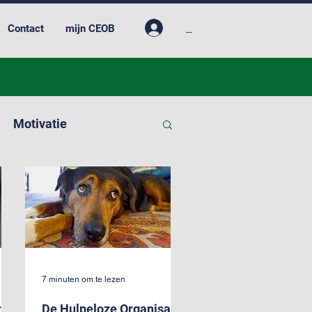
_
Contact
mijn CEOB
Motivatie
7 minuten om te lezen
r
De Hulpeloze Organisatie