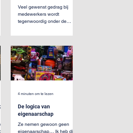
Veel gewenst gedrag bij
medewerkers wordt
m
tegenwoordig onder de
eds
noemer professionaliteit
geplaatst: dit is wat je van
try
een professional...
 mij
e
es
t
r
4 minuten om te lezen
d
k
De logica van
eigenaarschap
van
Ze nemen gewoon geen
dat
eigenaarschap… Ik heb dit