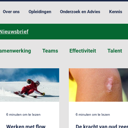
Over ons
Opleidingen
Onderzoek en Advies
Kennis
Nieuwsbrief
amenwerking
Teams
Effectiviteit
Talent
tie
Cultuur
Verandering
6 minuten om te lezen
6 minuten om te lezen
Werken met flow
De kracht van oud zee