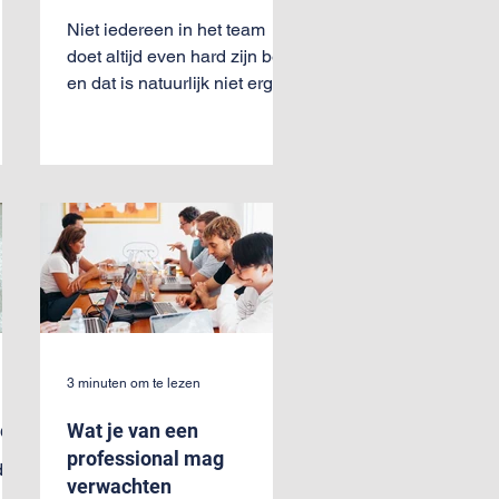
Niet iedereen in het team
doet altijd even hard zijn best
en dat is natuurlijk niet erg.
Wanneer iemand er echter
ijn
structureel de kantjes...
3 minuten om te lezen
heid
Wat je van een
professional mag
 is
verwachten