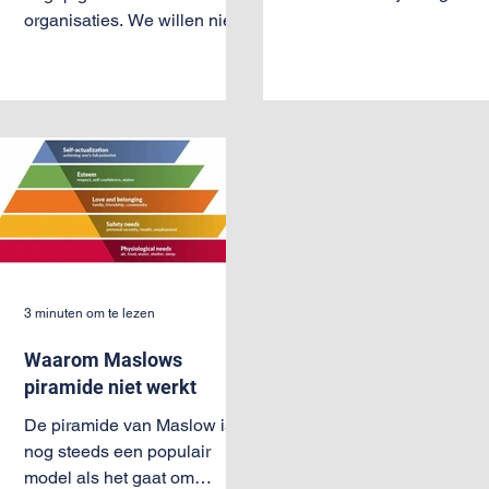
er ook gewoon geld verdi
organisaties. We willen niet
moet worden. Onderzoek
alleen dat medewerkers
laat...
meer autonoom gaan
functioneren, maar...
3 minuten om te lezen
Waarom Maslows
piramide niet werkt
De piramide van Maslow is
nog steeds een populair
model als het gaat om