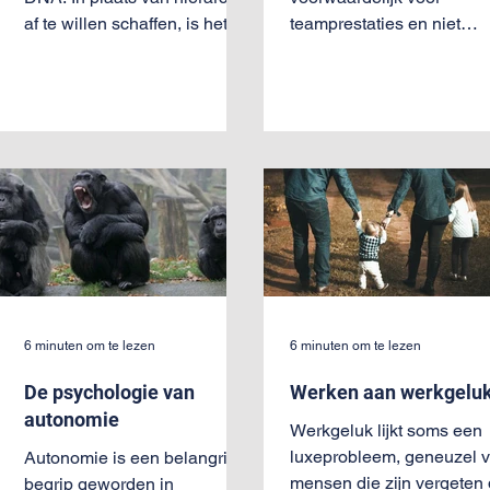
af te willen schaffen, is het
teamprestaties en niet
beter hiërarchische
onbelangrijk voor het
motivaties te begrijpen en
werkplezier. Het is daaro
te...
goed dat dit thema nu ste
vaker op de agenda staat.
Maar met deze agenda-en
komen ook risico’s. Ik voel
hier niet veilig. De nieuw
teamleider wist niet preci
wat hij hier mee aan moes
en vroeg voorzichtig door.
Waarom voel je jezelf niet
veilig, kun je daar iets ove
6 minuten om te lezen
6 minuten om te lezen
vertellen? Het teamlid ha
De psychologie van
Werken aan werkgelu
niet veel tijd nodig om te
reageren: nee, natuurli
autonomie
Werkgeluk lijkt soms een
luxeprobleem, geneuzel 
Autonomie is een belangrijk
mensen die zijn vergeten 
begrip geworden in