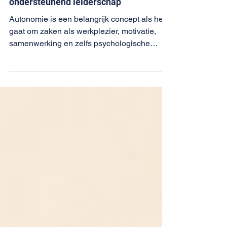
Zes gedragingen van autonomie-
ondersteunend leiderschap
Autonomie is een belangrijk concept als het
gaat om zaken als werkplezier, motivatie,
samenwerking en zelfs psychologische
veiligheid. Toch lijken medewerkers de
autonomie die ze krijgen niet altijd gretig te
pakken. Een artikel over de psychologie van
autonomie en de rol van leiderschap. Ik daag
studenten wel eens uit met de volgende
vraag: noem een belangrijke
gedragsuitkomst (zoals prestatie of verloop)
en ik vind een wetenschappelijk onderzoek
dat de rol van autonomie hi