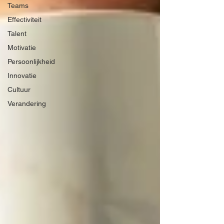
Teams
Effectiviteit
Talent
Motivatie
Persoonlijkheid
Innovatie
Cultuur
Verandering