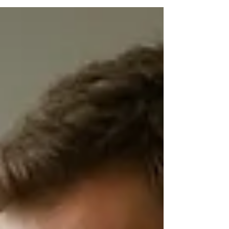
zo belangrijk. Onderzoek laat zien dat het
rendement van leiderschapstraining sterk
afhankelijk is van de mate waarin deze
aansluit bij de werkelijke uitdaging op de
werkvloer. In dit artikel beschrijf ik een zestal
vormen van leiderschap die elk werken in
een andere context. Dit geeft direct ook
inzicht waarom leiderschap nog wel eens wil
falen. In de individuele gesprekken drukten
de