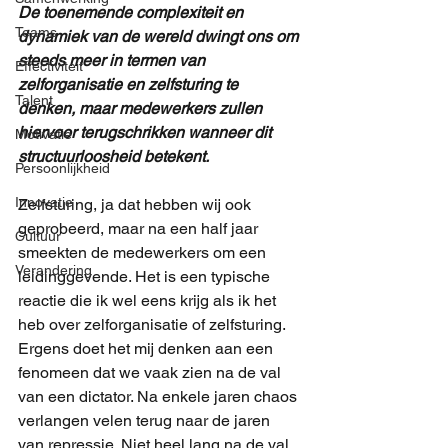
De toenemende complexiteit en 
Teams
dynamiek van de wereld dwingt ons om 
steeds meer in termen van 
Effectiviteit
zelforganisatie en zelfsturing te 
Talent
denken, maar medewerkers zullen 
hiervoor terugschrikken wanneer dit 
Motivatie
structuurloosheid betekent. 
Persoonlijkheid
Innovatie
Zelfsturing, ja dat hebben wij ook 
geprobeerd, maar na een half jaar 
Cultuur
smeekten de medewerkers om een 
Verandering
leidinggevende. Het is een typische 
reactie die ik wel eens krijg als ik het 
heb over zelforganisatie of zelfsturing. 
Ergens doet het mij denken aan een 
fenomeen dat we vaak zien na de val 
van een dictator. Na enkele jaren chaos 
verlangen velen terug naar de jaren 
van repressie. Niet heel lang na de val 