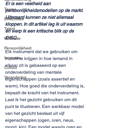
Er is een veelheid aan 
Teams
persoonlijkheidsmodellen op de markt. 
Uiteraard kunnen ze niet allemaal 
Effectiviteit
kloppen. In dit artikel leg ik uit waarom 
Talent
en werp ik een kritische blik op de 
DISC.
Motivatie
Persoonlijkheid
Elk instrument dat we gebruiken om 
Innovatie
inzicht te krijgen in hoe iemand in 
elkaar zit is gebaseerd op een 
Cultuur
onderverdeling van mentale 
Verandering
eigenschappen (zoals assertief en 
warm). Hoe goed die onderverdeling is, 
bepaalt de kracht van het instrument. 
Laat ik het gezicht gebruiken om dit 
punt te illustreren. Een werkbaar model 
van het gezicht bestaat uit vijf 
eigenschappen (ogen, oren, neus, 
mond, kin). Een model waarin oren en 