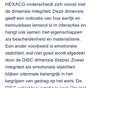
HEXACO onderscheidt zich vooral met 
de dimensie integriteit. Deze dimensie 
geeft een indicatie van hoe eerlijk en 
betrouwbaar iemand is in interacties en 
hangt ook samen met eigenschappen 
als bescheidenheid en materialisme. 
Een ander voorbeeld is emotionele 
stabiliteit, wat niet goed wordt afgedekt 
door de DISC dimensie Stabiel. Zowel 
integriteit als emotionele stabiliteit 
blijken uitermate belangrijk in het 
begrijpen van gedrag op het werk. De 
DISC schiet hier ernstig te kort. Om met 
de bekende psycholoog Adam Grant 
(schrijver van o.a. Give and Take) te 
spreken “It is like a physical exam that 
ignores your torso and one of your 
arms". 