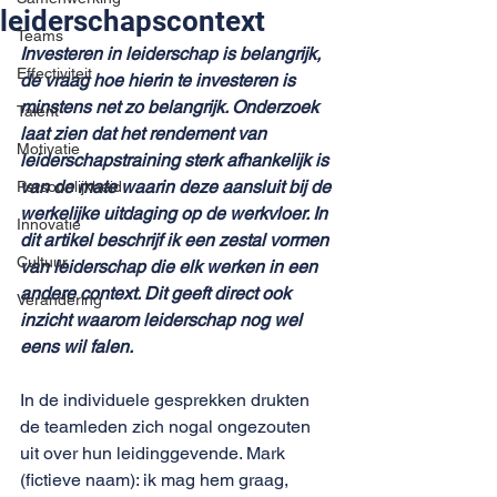
leiderschapscontext
Teams
Investeren in leiderschap is belangrijk, 
Effectiviteit
de vraag hoe hierin te investeren is 
minstens net zo belangrijk. Onderzoek 
Talent
laat zien dat het rendement van 
Motivatie
leiderschapstraining sterk afhankelijk is 
van de mate waarin deze aansluit bij de 
Persoonlijkheid
werkelijke uitdaging op de werkvloer. In 
Innovatie
dit artikel beschrijf ik een zestal vormen 
Cultuur
van leiderschap die elk werken in een 
andere context. Dit geeft direct ook 
Verandering
inzicht waarom leiderschap nog wel 
eens wil falen. 
In de individuele gesprekken drukten 
de teamleden zich nogal ongezouten 
uit over hun leidinggevende. Mark 
(fictieve naam): ik mag hem graag, 