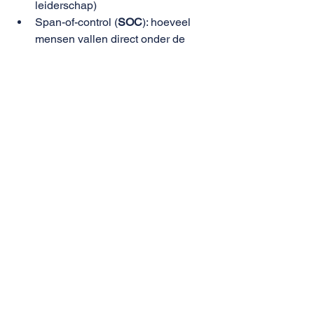
leiderschap)
Span-of-control (
SOC
): hoeveel 
mensen vallen direct onder de 
leidinggevende
Aan de lopende band in de fabriek is 
interdependentie vaak nul, in een DSI-
eenheid die een pand binnenvalt, is de 
interdependentie volledig. Hoe hoger 
de interdependentie, hoe meer het 
leiderschap zich richt op 
teamprocessen. Functioneel 
leiderschap dus. Wanneer een team 
geheel zelfstandig moet functioneren 
(zelforganiserend), is ook 
gedistribueerd (functioneel) 
leiderschap noodzakelijk. Een dergelijk 
team zal echter wel een opdrachtgever 
moeten hebben vanuit de organisatie, 