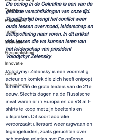
De oorlog in de Oekraïne is een van de 
Teams
grootste verschrikkingen van onze tijd. 
Tegelijkertijd brengt het conflict weer 
Effectiviteit
oude lessen over moed, leiderschap en 
Talent
zelfopoffering naar voren. In dit artikel 
drie lessen die we kunnen leren van 
Motivatie
het leiderschap van president 
Persoonlijkheid
Volodymyr Zelensky.
Innovatie
Volodymyr Zelensky is een voormalig 
Cultuur
acteur en komiek die zich heeft ontpopt 
Verandering
tot een van de grote leiders van de 21e 
eeuw. Slechts dagen na de Russische 
inval waren er in Europa en de VS al t-
shirts te koop met zijn beeltenis en 
uitspraken. Dit soort adoratie 
veroorzaakt uiteraard weer argwaan en 
tegengeluiden, zoals geruchten over 
schimmige relaties met Oekraïense 