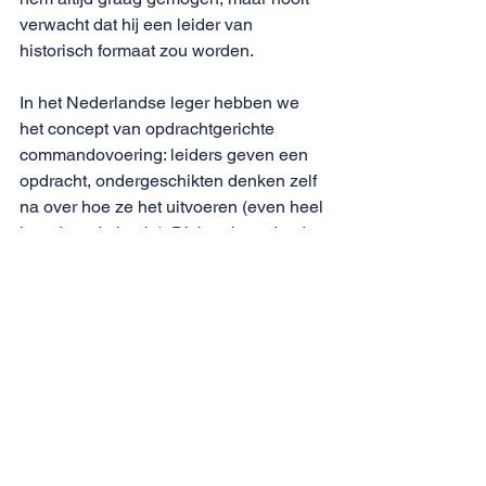
verwacht dat hij een leider van 
historisch formaat zou worden. 
In het Nederlandse leger hebben we 
het concept van opdrachtgerichte 
commandovoering: leiders geven een 
opdracht, ondergeschikten denken zelf 
na over hoe ze het uitvoeren (even heel 
kort door de bocht). Dit betekent dat de 
manschappen zelf nadenken, eigen 
initiatief ontplooien en een zekere mate 
van zelforganisatie hebben. Dit concept 
werkt perfect wanneer je zaak klopt, 
wanneer je vecht voor de juiste dingen. 
Doe je dat niet, dan mist de motivatie 
en moeten leiders hiërarchisch 
optreden om de boel in beweging te 
krijgen. Dit is wat we nu in die 