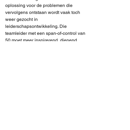
oplossing voor de problemen die 
vervolgens ontstaan wordt vaak toch 
weer gezocht in 
leiderschapsontwikkeling. Die 
teamleider met een span-of-control van 
50 moet meer inspirerend, dienend 
en/of coachend worden. Die analyse 
wordt vaak ondersteund door 
onderzoek op de werkvloer, waaruit 
naar voren komt medewerkers het 
gevoel hebben dat hun leidinggevende 
te weinig aandacht heeft, te weinig 
waardering heeft en/of te weinig 
richting geeft. Vervolgens wordt een 
duur MD traject naar binnen gefietst 
waarvan het rendement vaak weer 
tegenvalt. Het feitelijke probleem wordt 
immers niet opgelost.