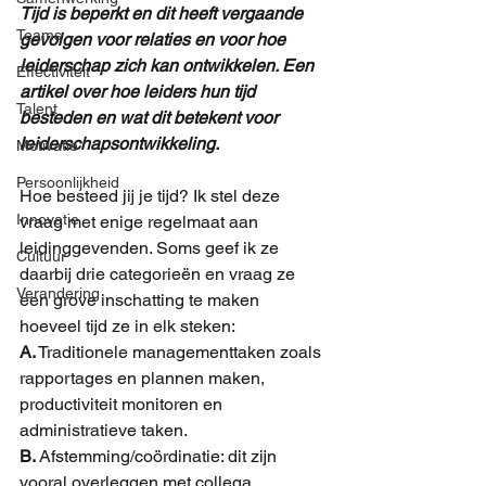
Tijd is beperkt en dit heeft vergaande 
Teams
gevolgen voor relaties en voor hoe 
leiderschap zich kan ontwikkelen. Een 
Effectiviteit
artikel over hoe leiders hun tijd 
Talent
besteden en wat dit betekent voor 
leiderschapsontwikkeling. 
Motivatie
Persoonlijkheid
Hoe besteed jij je tijd? Ik stel deze 
Innovatie
vraag met enige regelmaat aan 
leidinggevenden. Soms geef ik ze 
Cultuur
daarbij drie categorieën en vraag ze 
Verandering
een grove inschatting te maken 
hoeveel tijd ze in elk steken:
A.
Traditionele managementtaken zoals 
rapportages en plannen maken, 
productiviteit monitoren en 
administratieve taken.
B.
Afstemming/coördinatie: dit zijn 
vooral overleggen met collega 